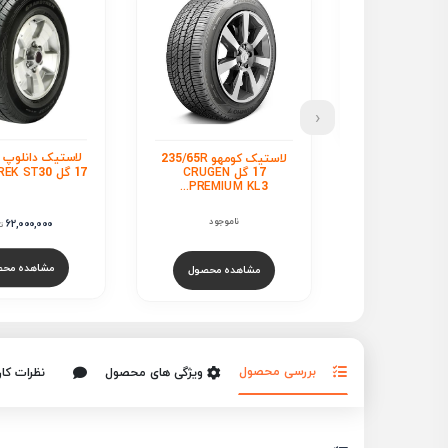
‹
لاستیک دانلوپ 235/65R
لاستیک کومهو 235/65R
لاستیک جی 
17 گل GRANDTREK ST30
17 گل CRUGEN
235/65R 17 گل CP672
PREMIUM K
ناموجود
ناموجود
62,000,000
تومان
مشاهده محصول
هده محصول
مشاهده محص
بررسی محصول
ویژگی های محصول
نظرات کار