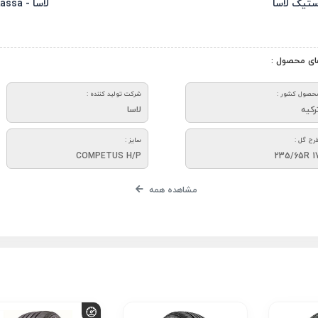
ستیک لاسا
لاسا - Lassa
ای محصول :
حصول کشور :
شرکت تولید کننده :
رکیه
لاسا
رح گل :
سایز :
COMPETUS H/P
235/65R 1
مشاهده همه