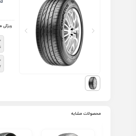
لا
ویژگی ه
م
ت
ط
7
محصولات مشابه