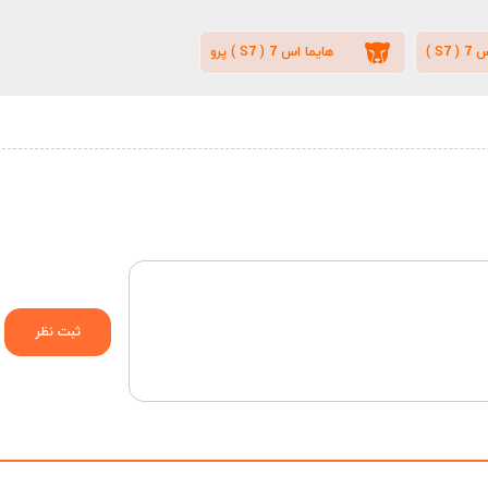
S7 )
هایما اس 7 ( S7 ) پرو