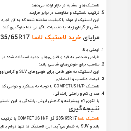
لاستیک‌های مشابه در بازار ارائه می‌دهد.
ترکیب لاستیک و مقاومت در برابر حرارت
:
این لاستیک از مواد با کیفیت ساخته شده که به آن اجازه 
ناشی از گرمای زیاد یا تغییرات ناگهانی دما جلوگیری کند.
مزایای
خرید لاستیک لاسا
235/65R17 گل COMPETUS H/P
ایمنی بالا
:
طراحی منحصر به فرد و فناوری‌های جدید استفاده شده در ا
مناسب برای خودروهای شاسی بلند
:
این لاستیک به طور خاص برای خودروهای SUV و کراس‌اوور طراحی شده است که نیاز به پایداری بالا و مقاومت در برابر شرایط سخت دارند.
قیمت مناسب و اقتصادی
:
لاستیک COMPETUS H/P با توجه به عملکرد و دوامی که ارائه می‌دهد، ارزش خرید مناسبی نسبت به دیگر برندها دارد.
صدای کم و راحتی رانندگی
:
با الگوی آج پیشرفته و کاهش لرزش، رانندگی با این لاستی
نتیجه‌گیری
لاستیک لاسا
235/65R17 گل 
بلند و SUV به شمار می‌آید. این لاستیک نه تنها دوام بالایی دارد، بلکه تجربه رانندگی راحت و ایمن را نیز برای شما فراهم می‌آورد.