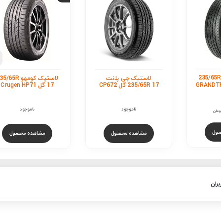
لاستیک بارز 5/65R 17
گل RIDERUNNER S673
ناموجود
مشاهده محصول
پلنت
لاستیک کومهو 235/65R
17 گل Crugen HP71
ناموجود
ول
مشاهده محصول
بران