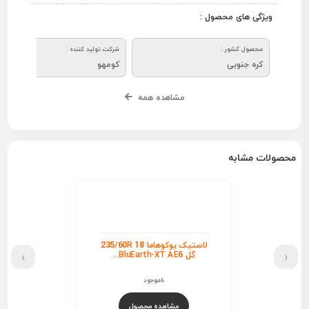
ویژگی های محصول :
محصول کشور :
شرکت تولید کننده :
کره جنوبی
کومهو
مشاهده همه
محصولات مشابه
لاستیک یوکوهاما 235/60R 18
›
‹
گل BluEarth-XT AE6...
ناموجود
مشاهده محصول