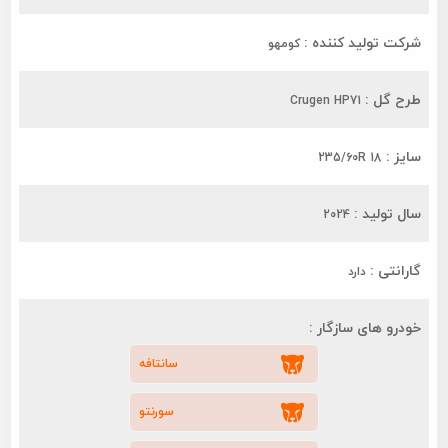
شرکت تولید کننده :
کومهو
طرح گل :
Crugen HP71
سایز :
235/60R 18
سال تولید :
2024
گارانتی :
دارد
خودرو های سازگار :
سانتافه
سورنتو