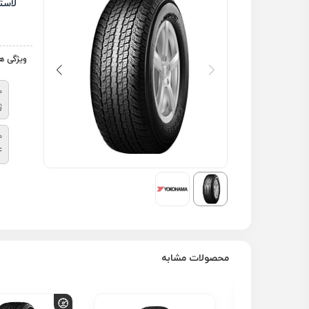
لاست
ویژگی ه
م
ژ
ط
4
محصولات مشابه