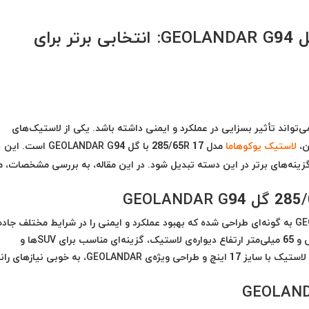
لاستیک یوکوهاما 285/65R 17 گل GEOLANDAR G94: انتخابی برتر برای
‌تواند تأثیر بسزایی در عملکرد و ایمنی داشته باشد. یکی از لاستیک‌های
لاستیک یوکوهاما
مدل 285/65R 17 با گل GEOLANDAR G94 است. این
نه‌های برتر در این دسته تبدیل شود. در این مقاله، به بررسی مشخصات، مز
لاستیک یوکوهاما مدل 285/65R 17 با گل GEOLANDAR G94 به گونه‌ای طراحی شده که بهبود عملکرد و ایمنی را در شرایط مختلف جا
فراهم کند. این لاستیک با داشتن ابعاد 285 میلی‌متر عرض و 65 میلی‌متر ارتفاع دیواره‌ی لاستیک، گزینه‌ای مناسب برای SUVها و
خودروهای چهارچرخ متحرک به شمار می‌رود. همچنین، این لاستیک با سایز 17 اینچ و طراحی ویژه‌ی GEOLANDAR، 