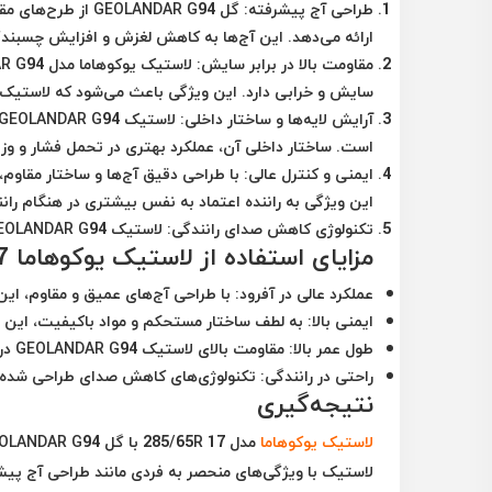
طراحی آج پیشرفته
: گل EOLANDAR G94
ارائه می‌دهد. این آج‌ها به کاهش لغزش و افزایش چسبندگی
مقاومت بالا در برابر سایش
سایش و خرابی دارد. این ویژگی باعث می‌شود که لاستیک 
آرایش لایه‌ها و ساختار داخلی
است. ساختار داخلی آن، عملکرد بهتری در تحمل فشار و وزن
ایمنی و کنترل عالی
: با طراحی دقیق آج‌ها و ساختار مقاوم
این ویژگی به راننده اعتماد به نفس بیشتری در هنگام ران
تکنولوژی کاهش صدای رانندگی
: لاستیک GEOLANDAR G94 با کاهش صدای ناشی از رانندگی، تجربه‌ای آرام‌تر و بی‌صدا را فراهم می‌کند.
مزایای استفاده از لاستیک یوکوهاما 285/65R 17 گل GEOLANDAR G94
عملکرد عالی در آفرود
: با طراحی آج‌های عمیق و مقاوم، این
ایمنی بالا
: به لطف ساختار مستحکم و مواد باکیفیت، این
طول عمر بالا
: مقاومت بالای لاستیک GEOLANDAR G94 در برابر سایش باعث کاهش هزینه‌های نگهداری و افزایش طول عمر می‌شود.
راحتی در رانندگی
: تکنولوژی‌های کاهش صدای طراحی شده در 
نتیجه‌گیری
لاستیک یوکوهاما
لاستیک با ویژگی‌های منحصر به فردی مانند طراحی آج پیشرف