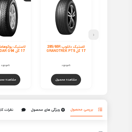
‹
لاستیک دانلوپ 285/65R
لاستیک یوکوهاما 285/65R
لا
17 گل GEOLANDAR G94
17 گل WILDPEAK H/T01
ناموجود
ناموجود
ناموجود
هده محصول
مشاهده محصول
مشاهده محص
بررسی محصول
ویژگی های محصول
نظرات کار