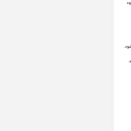
ود
ود.