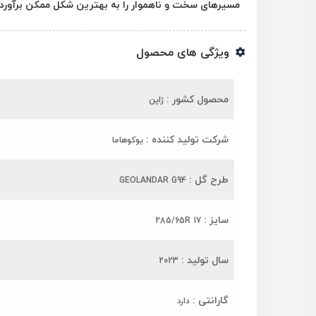
مسیرهای سخت و ناهموار را به بهترین شکل ممکن برآورده
ویژگی های محصول
محصول کشور :
ژاپن
شرکت تولید کننده :
یوکوهاما
طرح گل :
GEOLANDAR G94
سایز :
285/65R 17
سال تولید :
2023
گارانتی :
دارد