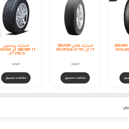
لاستیک دانلوپ 65R
17 گل GRANDTREK
AT22
ناموجود
مشاهده محصول
ستیک فالکن 285/65R
لاستیک رودستون
285/65R 17 گل ROADIAN
AT PRO R...
ناموجود
ول
مشاهده محصول
بران