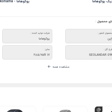
یک یوکوهاما
یوکوهاما - Yokohama
ای محصول :
حصول کشور :
شرکت تولید کننده :
اپن
یوکوهاما
رح گل :
سایز :
285/65R 17
GEOLANDAR G9
مشاهده همه