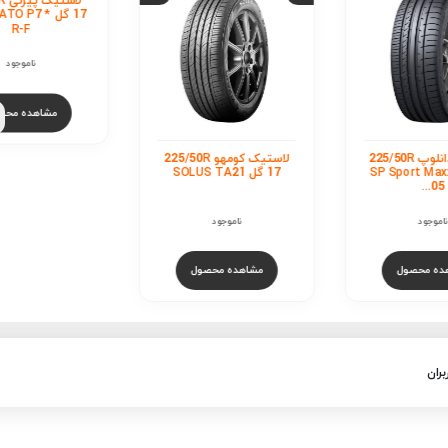
استیک دانلوپ 225/50R
لاستیک کومهو 225/50R
لاستیک پیرلی 5/50R
SP Sport M
17 گل SOLUS TA21
17 گل CINTURATO P7
R-F
ناموجود
ناموجود
ول
مشاهده محصول
مشاهده محصول
بران