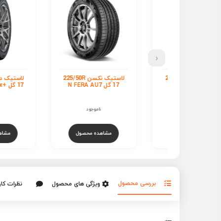
‹
لاستیک فالکن 225/50R
لاستیک نکسن 225/50R
ل
17 گل N FERA AU7
17 گل +axx
05...
ناموجود
ناموجود
ناموجود
هده محصول
مشاهده محصول
مشاهده محص
بررسی محصول
ویژگی های محصول
نظرات کار