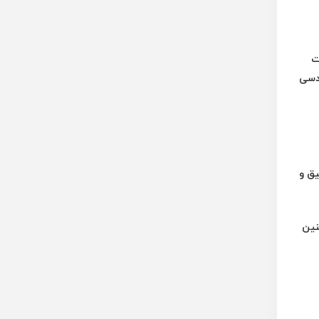
ت
ندسی
میق و
نین