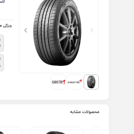
لاس
ویژگی ه
س
7
گ
د
محصولات مشابه