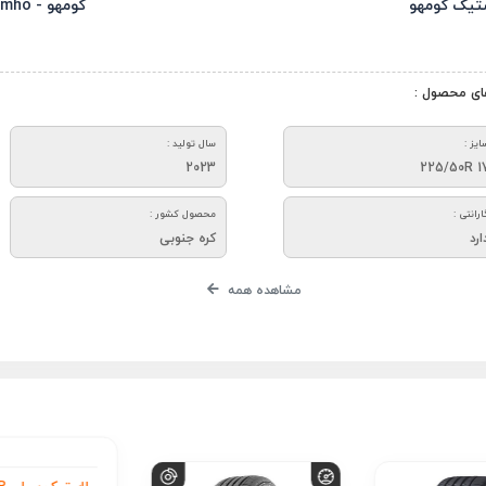
تیک کومهو
کومهو - Kumho
ای محصول :
ایز :
سال تولید :
2023
225/50R 1
ارانتی :
محصول کشور :
ارد
کره جنوبی
مشاهده همه