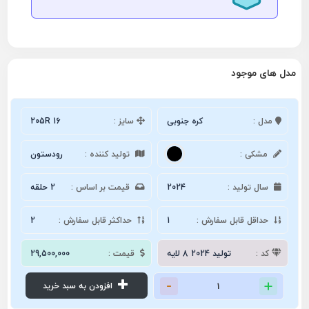
مدل های موجود
مدل :
کره جنوبی
سایز :
205R 16
مشکی :
تولید کننده :
رودستون
سال تولید :
2024
قیمت بر اساس :
2 حلقه
حداقل قابل سفارش :
1
حداکثر قابل سفارش :
2
کد :
تولید 2024 8 لایه
قیمت :
29,500,000
افزودن به سبد خرید