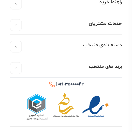
راهنما خرید
خدمات مشتریان
دسته بندی منتخب
برند های منتخب
021-35000042 |