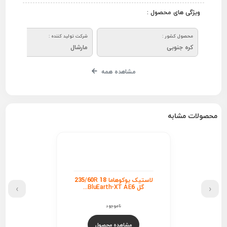
ویژگی های محصول :
محصول کشور :
شرکت تولید کننده :
کره جنوبی
مارشال
مشاهده همه
محصولات مشابه
لاستیک یوکوهاما 235/60R 18
›
‹
گل BluEarth-XT AE6...
ناموجود
مشاهده محصول