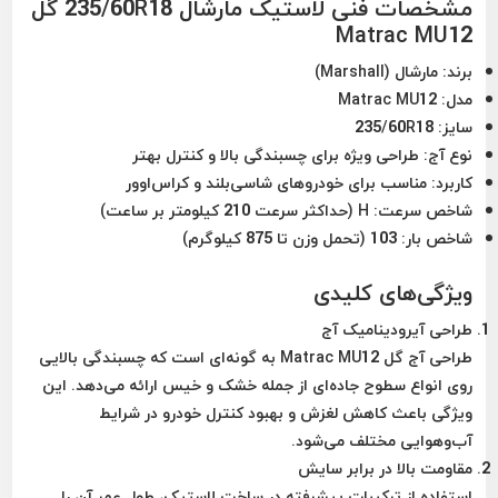
مشخصات فنی لاستیک مارشال 235/60R18 گل
Matrac MU12
برند:
مارشال (Marshall)
مدل:
Matrac MU12
سایز:
235/60R18
نوع آج:
طراحی ویژه برای چسبندگی بالا و کنترل بهتر
کاربرد:
مناسب برای خودروهای شاسی‌بلند و کراس‌اوور
شاخص سرعت:
H (حداکثر سرعت 210 کیلومتر بر ساعت)
شاخص بار:
103 (تحمل وزن تا 875 کیلوگرم)
ویژگی‌های کلیدی
طراحی آیرودینامیک آج
طراحی آج گل Matrac MU12 به گونه‌ای است که چسبندگی بالایی
روی انواع سطوح جاده‌ای از جمله خشک و خیس ارائه می‌دهد. این
ویژگی باعث کاهش لغزش و بهبود کنترل خودرو در شرایط
آب‌وهوایی مختلف می‌شود.
مقاومت بالا در برابر سایش
استفاده از ترکیبات پیشرفته در ساخت لاستیک، طول عمر آن را