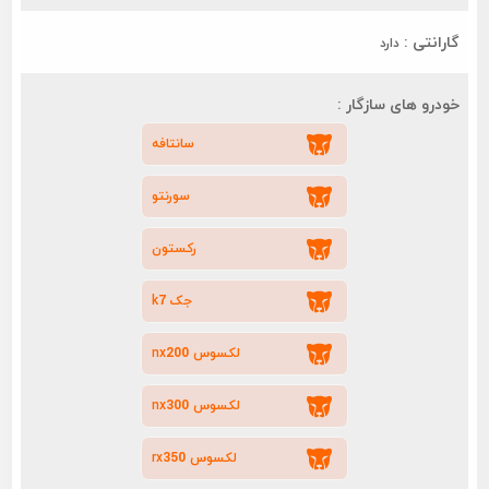
گارانتی :
دارد
خودرو های سازگار :
سانتافه
سورنتو
رکستون
جک k7
لکسوس nx200
لکسوس nx300
لکسوس rx350