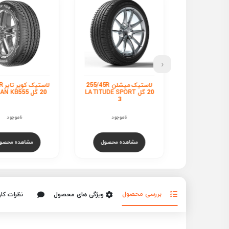
‹
لاستیک میشلن 255/45R
لاستیک کویر تایر 255/45R
20 گل  evo3
گل LATITUDE SPORT
20 گل BAHMAN KB555
K1...
3
ناموجود
ناموجود
68,000,000
ت
مشاهده مح
هده محصول
مشاهده محصول
بررسی محصول
ویژگی های محصول
نظرات کار