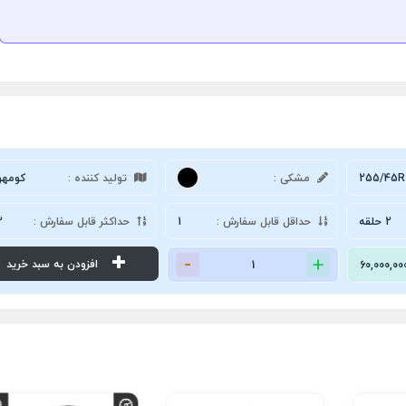
255/45R
مشکی :
تولید کننده :
کومهو
2 حلقه
حداقل قابل سفارش :
1
حداکثر قابل سفارش :
2
افزودن به سبد خرید
60,000,00