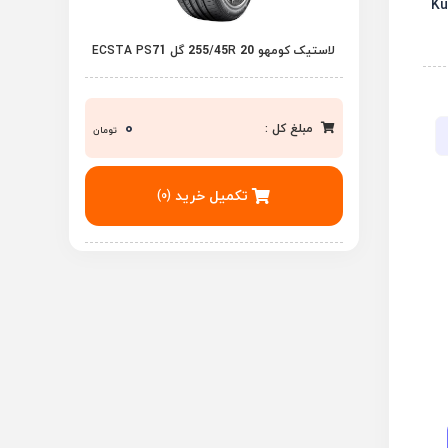
لاستیک کومهو 255/45R 20 گل ECSTA PS71
0
مبلغ کل :
تومان
تکمیل خرید
(0)