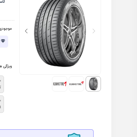
لاس
موجودی 
ویژگی ه
م
ک
ط
1