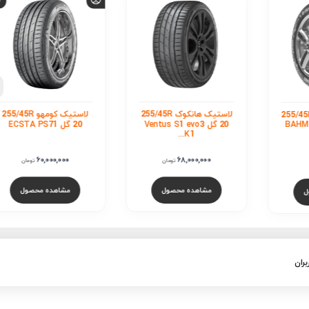
لاستیک نکسن /45R
20 گل Nfera Supreme
50,000,000
تومان
مشاهده محصول
لاستیک هانکوک 255/45R
لاستیک کومهو 255/45R
Ventus S1
20 گل ECSTA PS71
60,000,000
ومان
تومان
صول
مشاهده محصول
بران