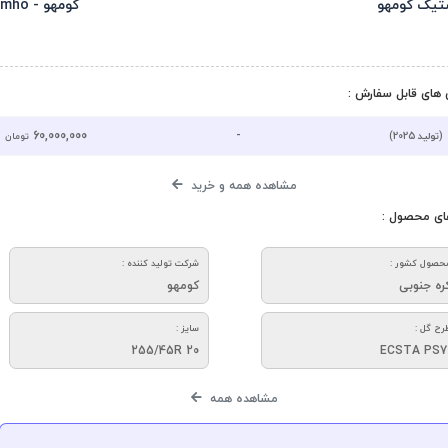
تیک کومهو
کومهو - Kumho
های قابل سفارش :
60,000,000
-
(تولید 2025)
تومان
مشاهده همه و خرید
ای محصول :
حصول کشور :
شرکت تولید کننده :
ره جنوبی
کومهو
رح گل :
سایز :
255/45R 20
ECSTA PS7
مشاهده همه