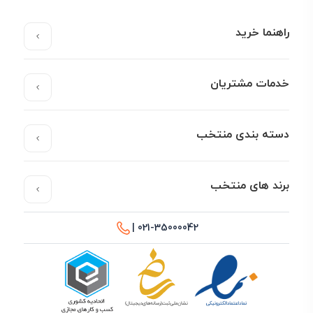
راهنما خرید
خدمات مشتریان
دسته بندی منتخب
برند های منتخب
021-35000042 |