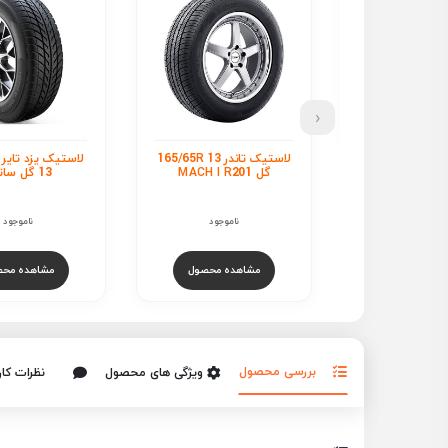
‹
ل
لاستیک تاندر 165/65R 13
لاستیک یزد تایر 165/65R
13 گل SOLUS TA21
13 گل ساترن
ناموجود
ناموجود
11,500,000
تو
مشاهده محص
هده محصول
مشاهده محصول
بررسی محصول
ویژگی های محصول
نظرات کار