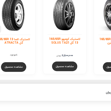
لاستیک آچیلس 65R
13 گل 122
ناموجود
مشاهده محصول
استیک کومهو 165/65R
لاستیک لاسا 165/65R 13
گل ATRACTA
ناموجود
مان
ول
مشاهده محصول
بران