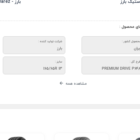
ستیک بارز
بارز - Barez
ای محصول :
حصول کشور :
شرکت تولید کننده :
یران
بارز
رح گل :
سایز :
165/65R 13
PREMIUM DRIVE P64
مشاهده همه