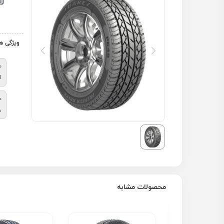
لا
ویژگی ه
م
ا
ط
8
محصولات مشابه