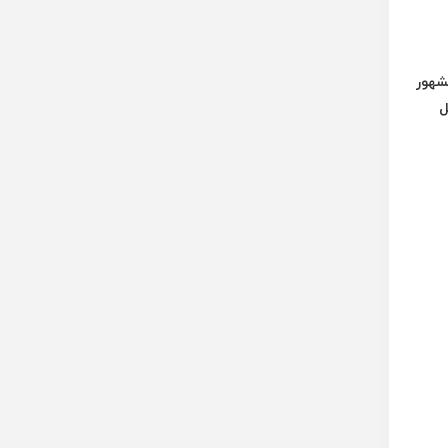
شهور
ل