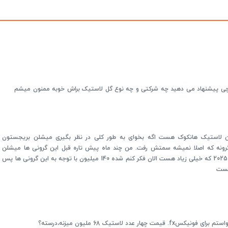
 چی پیشنهاد می دهید چه شرکتی و چه نوع گل لاستیک براش خوبه ممنون میشم
ن لاستیک هانکوک هست اگه بخوای به طور کلی در نظر بگیری میشلن بریجستون
ر گرونه که اصلا نمیشه سمتش رفت. من چند ماه پیش تاره قبل این گرونی ها میشلن
سوال کردم میگفتن 95 میلیون با تاریخ 2025 که خیلی زیاد هست الان فکر کنم شده 140 میلیون با توجه به این گرونی ها پس
هست