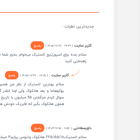
جدیدترین نظرات :
کاربر سایت
پاسخ
( ۲۲:۴۱ - ۱۴۰۵/۰۱/۱۷ )
سلام بنده برای اسپورتیج لاستیک میخوام بخرم شما
راهنمایی کنید
کاربر سایت :
پاسخ
( ۰۷:۱۵ - ۱۴۰۵/۰۱/۲۲ )
سلام بهترین لاستیک از نظر من همی
یوکوهاما و بعد هانکوک ولی اونا انقد
همون هانکوک بگیر که فابریک خودش 
داورسعادتی
پاسخ
( ۱۱:۵۶ - ۱۴۰۴/۱۱/۱۵ )
سلام لاستیک225/55/18 هانکوک ونتوس پرایم4 میخواستم برای فونیکسfx. قیمت چهار عدد لاستیک 68 ملیون میزنه،درسته؟