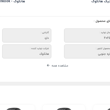
تیک هانکوک
هانکوک - Hankook
ای محصول :
ال تولید :
گارانتی :
202
دارد
حصول کشور :
شرکت تولید کننده :
ره جنوبی
هانکوک
مشاهده همه