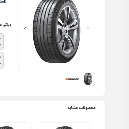
لاس
ویژگی ه
س
5
م
ک
محصولات مشابه