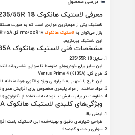
بررسی محصول
معرفی لاستیک هانکوک 235/55R 18 گل Ventus Prime 4 K135A
لاستیک یکی از مهم‌ترین مواردی است که به صورت مستقیم
بازار می‌توان به
لاستیک هانکوک
235/55R 18 گل Ventus Prime 4 K135A
این لاستیک بپردازیم.
مشخصات فنی لاستیک هانکوک Ventus Prime 4 K135A
سایز:
235/55R 18
این سایز برای خودروهای متوسط تا سواری شاسی‌بلند انتخاب
طرح گل:
Ventus Prime 4 (K135A)
این طرح با تجهیز به شیارهای ویژه و الگوی هوشمندانه 
مواد ساخت:
از مواد پلیمری مخصوص برای افزایش عمر 
مقاومت در برابر سایش:
با توجه به استفاده از تکنولوژی‌
ویژگی‌های کلیدی لاستیک هانکوک Ventus Prime 4 K135A
ایمنی بالا:
طراحی شیارهای دقیق و بهینه‌شده این لاستیک باعث اف
سواری راحت و کم‌صدا: