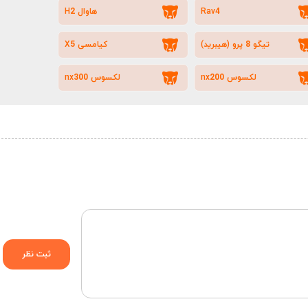
Rav4
هاوال H2
تیگو 8 پرو (هیبرید)
کیامسی X5
لکسوس nx200
لکسوس nx300