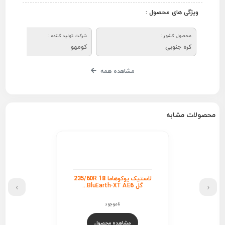
ویژگی های محصول :
محصول کشور :
شرکت تولید کننده :
کره جنوبی
کومهو
مشاهده همه
محصولات مشابه
لاستیک یوکوهاما 235/60R 18
›
‹
گل BluEarth-XT AE6...
ناموجود
مشاهده محصول