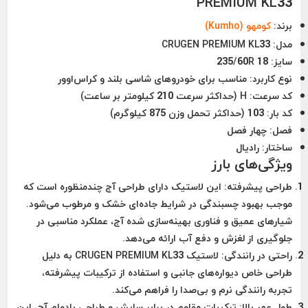
PREMIUM KL33
برند:
کومهو (Kumho)
مدل:
CRUGEN PREMIUM KL33
سایز:
235/60R 18
نوع کاربرد:
مناسب برای خودروهای شاسی بلند و کراس‌اوور
کد سرعت:
H (حداکثر سرعت 210 کیلومتر بر ساعت)
کد بار:
103 (حداکثر تحمل وزن 875 کیلوگرم)
فصل:
چهار فصل
ساختار:
رادیال
ویژگی‌های بارز
طراحی پیشرفته:
این لاستیک دارای طراحی آج چندمنظوره است که
موجب بهبود چسبندگی در شرایط جاده‌ای خشک و مرطوب می‌شود.
شیارهای عمیق و فناوری بهینه‌سازی شده آج، عملکرد مناسبی در
جلوگیری از لغزش و دفع آب ارائه می‌دهد.
راحتی در رانندگی:
لاستیک CRUGEN PREMIUM KL33 به دلیل
طراحی خاص دیواره‌های جانبی و استفاده از ترکیبات پیشرفته،
تجربه رانندگی نرم و بی‌صدا را فراهم می‌کند.
طول عمر بالا:
ترکیبات مقاوم در برابر سایش و طراحی بادوام آج، این