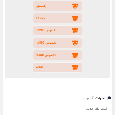
رکستون
جک k7
لکسوس nx200
لکسوس nx300
لکسوس rx350
xc60
نظرات کاربران
ثبت نظر جدید :