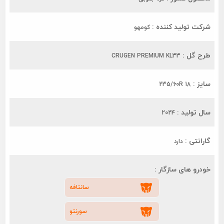
شرکت تولید کننده :
کومهو
طرح گل :
CRUGEN PREMIUM KL33
سایز :
235/60R 18
سال تولید :
2024
گارانتی :
دارد
خودرو های سازگار :
سانتافه
سورنتو