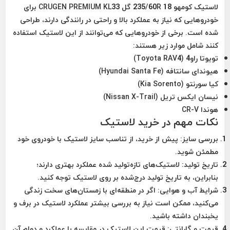
لاستیک کومهو 235/60R 18 گل CRUGEN PREMIUM KL33 برای
خودروهایی که نیاز به عملکرد بالا و راحتی در رانندگی دارند، طراحی
شده است. برخی از خودروهایی که می‌توانند از این لاستیک استفاده
کنند شامل موارد زیر هستند:
تویوتا راو4 (Toyota RAV4)
هیوندای سانتافه (Hyundai Santa Fe)
کیا سورنتو (Kia Sorento)
نیسان ایکس تریل (Nissan X-Trail)
هوندا CR-V
نکات مهم در خرید لاستیک
بررسی سایز:
پیش از خرید، از تناسب سایز لاستیک با خودروی خود
مطمئن شوید.
تاریخ تولید:
لاستیک‌های تازه‌تولید شده عملکرد بهتری دارند؛
بنابراین، به تاریخ تولید درج‌شده بر روی لاستیک توجه کنید.
شرایط آب و هوایی:
اگر در منطقه‌ای با زمستان‌های سخت زندگی
می‌کنید، ممکن است نیاز به بررسی بیشتر عملکرد لاستیک در برف و
یخبندان داشته باشید.
قیمت و گارانتی:
قیمت این لاستیک در مقایسه با عملکرد و دوام آن