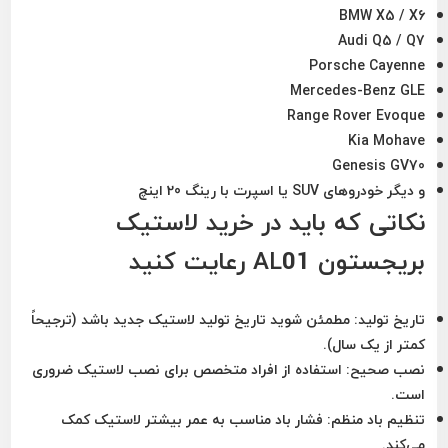
BMW X5 / X6
Audi Q5 / Q7
Porsche Cayenne
Mercedes-Benz GLE
Range Rover Evoque
Kia Mohave
Genesis GV70
و دیگر خودروهای SUV یا اسپرت با رینگ 20 اینچ
نکاتی که باید در خرید لاستیک
بریجستون AL01 رعایت کنید
تاریخ تولید:
مطمئن شوید تاریخ تولید لاستیک جدید باشد (ترجیحاً
کمتر از یک سال).
نصب صحیح:
استفاده از افراد متخصص برای نصب لاستیک ضروری
است.
تنظیم باد منظم:
فشار باد مناسب به عمر بیشتر لاستیک کمک
می‌کند.