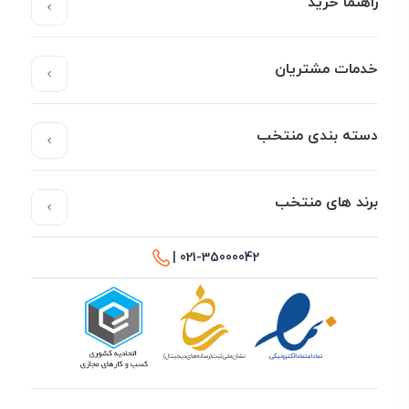
راهنما خرید
خدمات مشتریان
دسته بندی منتخب
برند های منتخب
021-35000042 |