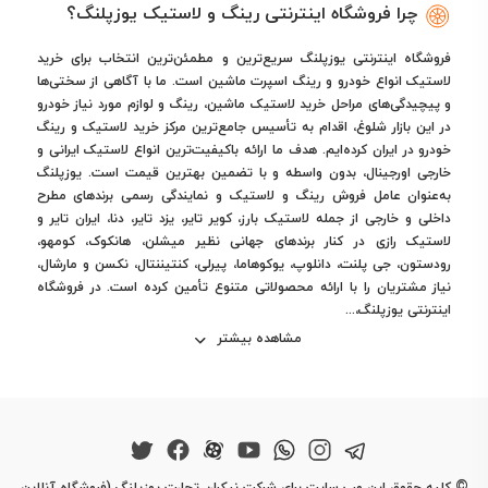
چرا فروشگاه اینترنتی رینگ و لاستیک یوزپلنگ؟
فروشگاه اینترنتی یوزپلنگ سریع‌ترین و مطمئن‌ترین انتخاب برای خرید
لاستیک انواع خودرو و رینگ اسپرت ماشین است. ما با آگاهی از سختی‌ها
و پیچیدگی‌های مراحل خرید لاستیک ماشین، رینگ و لوازم مورد نیاز خودرو
در این بازار شلوغ، اقدام به تأسیس جامع‌ترین مرکز خرید لاستیک و رینگ
خودرو در ایران کرده‌ایم. هدف ما ارائه باکیفیت‌ترین انواع لاستیک ایرانی و
خارجی اورجینال، بدون واسطه و با تضمین بهترین قیمت است. یوزپلنگ
به‌عنوان عامل فروش رینگ و لاستیک و نمایندگی رسمی برندهای مطرح
داخلی و خارجی از جمله لاستیک بارز، کویر تایر، یزد تایر، دنا، ایران تایر و
لاستیک رازی در کنار برندهای جهانی نظیر میشلن، هانکوک، کومهو،
رودستون، جی پلنت، دانلوپ، یوکوهاما، پیرلی، کنتیننتال، نکسن و مارشال،
نیاز مشتریان را با ارائه محصولاتی متنوع تأمین کرده است. در فروشگاه
اینترنتی یوزپلنگ،...
مشاهده بیشتر
©
کلیه حقوق این وب سایت برای شرکت نیکران تجارت یوزپلنگ (فروشگاه آنلاین