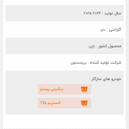
سال تولید :
2024-2025
گارانتی :
دارد
محصول کشور :
ژاپن
شرکت تولید کننده :
بریجستون
خودرو های سازگار :
دیگنیتی پرستیژ
اکستریم TXL