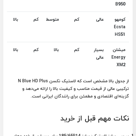
B950
کومهو
عالی
کم
متوسط
کم
بالا
Ecsta
HS51
میشلن
بسیار
کم
بالا
کم
بالا
Energy
عالی
XM2
از جدول بالا مشخص است که لاستیک نکسن N Blue HD Plus
ترکیبی عالی از
قیمت مناسب و کیفیت بالا
را ارائه می‌دهد و
گزینه‌ای اقتصادی و مطمئن برای رانندگان ایرانی است.
نکات مهم قبل از خرید
بررسی سایز لاستیک:
سایز 185/65R14 برای بسیاری از خودروهای