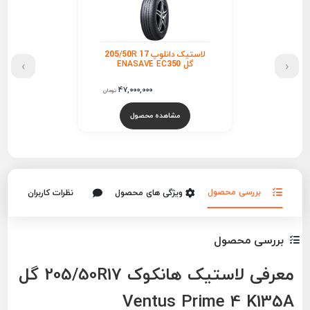
لاستیک دانلوپ 205/50R 17
›
‹
گل ENASAVE EC350
47,000,000
تومان
مشاهده محصول
بررسی محصول
ویژگی های محصول
نظرات کاربران
بررسی محصول
معرفی لاستیک هانکوک 205/50R17 گل
Ventus Prime 4 K135A