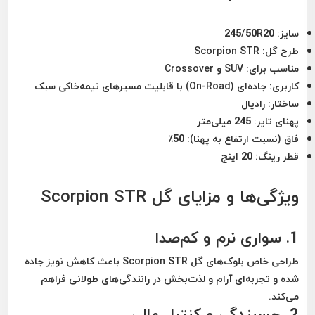
سایز:
245/50R20
طرح گل:
Scorpion STR
مناسب برای:
SUV و Crossover
کاربری:
جاده‌ای (On-Road) با قابلیت مسیرهای نیمه‌خاکی سبک
ساختار:
رادیال
پهنای تایر:
245 میلی‌متر
فاق (نسبت ارتفاع به پهنا):
50٪
قطر رینگ:
20 اینچ
ویژگی‌ها و مزایای گل Scorpion STR
1. سواری نرم و کم‌صدا
طراحی خاص بلوک‌های گل Scorpion STR باعث کاهش نویز جاده
شده و تجربه‌ای
آرام و لذت‌بخش
در رانندگی‌های طولانی فراهم
می‌کند.
2. چسبندگی و کنترل عالی