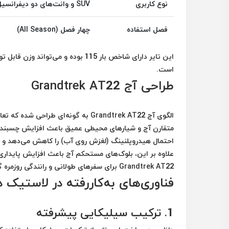
نوع کاربری
SUV و وانت‌های دو دیفرانسیل
فصل استفاده
چهار فصل (All Season)
است.
طراحی آج Grandtrek AT22
الگوی آج Grandtrek AT22 به گونه‌ای
متقارن آج و شیارهای محیطی عمیق باعث افزایش چسبندگ
احتمال هیدروپلنینگ (لغزش روی آب) را کاهش می‌دهد و ای
علاوه بر این، بلوک‌های مستحکم آج باعث افزایش پایداری
Grandtrek AT22 برای سفرهای طولانی و رانندگی روزمره گزینه‌ای ایده‌آل باشد.
فناوری‌های به‌کاررفته در لاستیک دانلوپ  AT22
1. ترکیب سیلیکایی پیشرفته