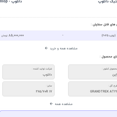
تیک دانلوپ
دانلوپ - Dunlop
های قابل سفارش :
85,000,000
-
(تولید 2025)
تومان
مشاهده همه و خرید
ای محصول :
حصول کشور :
شرکت تولید کننده :
اپن
دانلوپ
رح گل :
سایز :
265/70R 17
GRANDTREK AT2
مشاهده همه