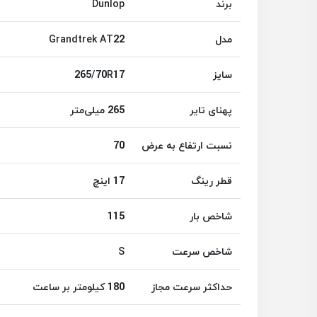
برند
Dunlop
مدل
Grandtrek AT22
سایز
265/70R17
پهنای تایر
265 میلی‌متر
نسبت ارتفاع به عرض
70
قطر رینگ
17 اینچ
شاخص بار
115
شاخص سرعت
S
حداکثر سرعت مجاز
180 کیلومتر بر ساعت