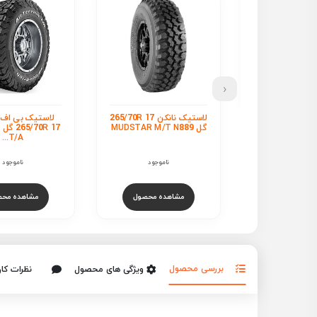
‹
لاستیک نانکن 265/70R 17
لاستیک بی اف گودریچ
ل
265/70R 17 گل TERRAIN
17 گل T Pro
RA8
T/A...
ناموجود
ناموجود
ناموجود
هده محصول
مشاهده محصول
مشاهده محص
بررسی محصول
ویژگی های محصول
نظرات کار