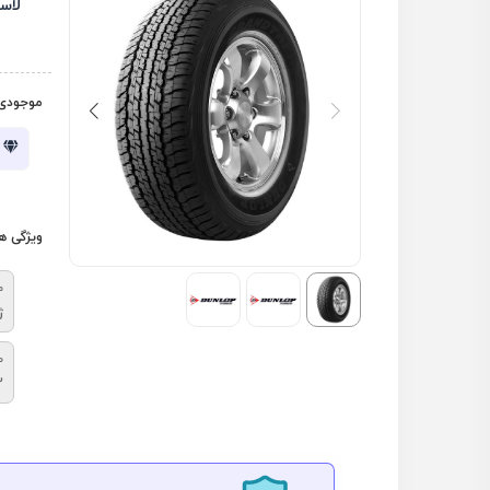
لاس
موجودی 
ویژگی ه
م
ژ
ط
2