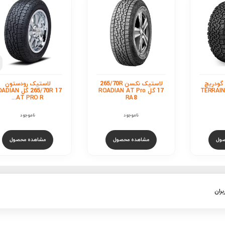
لاستیک بی اف گودریچ
265/70R 17 گل All-
Terrain...
105,000,000
تومان
مشاهده محصول
استیک نکسن 265/70R
لاستیک رودستون
ROADIAN A
265/70R 17 گل ROADIAN
AT PRO R...
ناموجود
ول
مشاهده محصول
بران