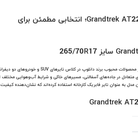
لاستیک دانلوپ 265/70R17 گل Grandtrek AT22؛ انتخابی مطمئن برای
لاستیک دانلوپ 265/70R17 گل Grandtrek AT22 یکی از محصولات محبوب برند دانلوپ در کلاس تایرهای SUV و 
ردی متعادل در جاده‌های آسفالتی، مسیرهای خاکی و شرایط آب‌وهوایی مختلف ار
مدل به عنوان تایر فابریک کارخانه استفاده کرده‌اند که نشان‌دهنده کیفیت 