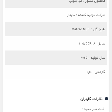
محصول کشور :
کره جنوبی
شرکت تولید کننده :
مارشال
طرح گل :
Matrac MU12
سایز :
225/55R 18
سال تولید :
2025
گارانتی :
دارد
نظرات کاربران
ثبت نظر جدید :