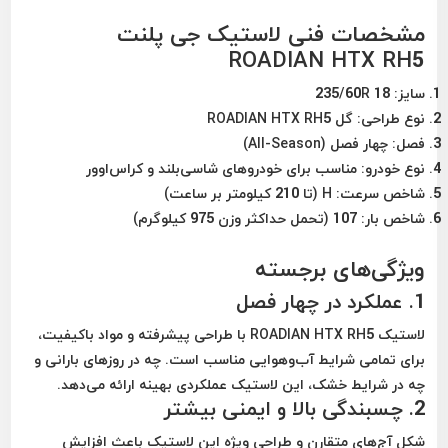
مشخصات فنی لاستیک جی پلنت
ROADIAN HTX RH5
سایز:
235/60R 18
نوع طراحی:
گل ROADIAN HTX RH5
فصل:
چهار فصل (All-Season)
نوع خودرو:
مناسب برای خودروهای شاسی‌بلند و کراس‌اوور
شاخص سرعت:
H (تا 210 کیلومتر بر ساعت)
شاخص بار:
107 (تحمل حداکثر وزن 975 کیلوگرم)
ویژگی‌های برجسته
1.
عملکرد در چهار فصل
لاستیک ROADIAN HTX RH5 با طراحی پیشرفته و مواد باکیفیت،
برای تمامی شرایط آب‌وهوایی مناسب است. چه در روزهای بارانی و
چه در شرایط خشک، این لاستیک عملکردی بهینه ارائه می‌دهد.
2.
چسبندگی بالا و ایمنی بیشتر
شکل آج‌های متقارن و طراحی ویژه این لاستیک باعث افزایش