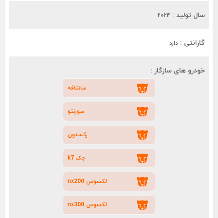
سال تولید :
2024
گارانتی :
دارد
خودرو های سازگار :
سانتافه
سورنتو
رکستون
جک k7
لکسوس nx200
لکسوس nx300