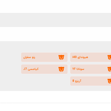
هیوندای i40
رنو سفران
سوناتا YF
کیامسی J7
آریزو 8