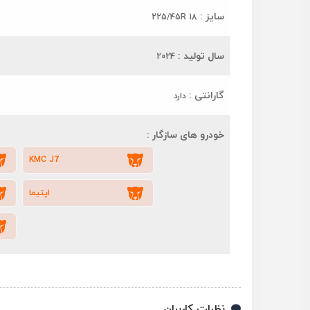
سایز :
225/45R 18
سال تولید :
2024
گارانتی :
دارد
خودرو های سازگار :
KMC J7
اپتیما
نظرات کاربران