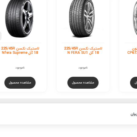
لاستیک میشلن 45R
18 گل Primacy 3
ناموجود
مشاهده محصول
استیک نکسن 225/45R
لاستیک نکسن 225/45R
18 گل Nfera Supreme
ناموجود
ول
مشاهده محصول
بران