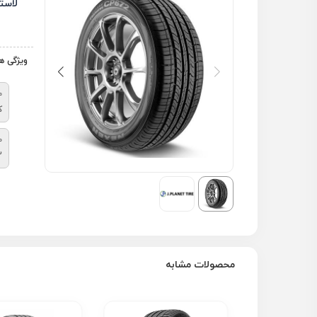
لاست
ویژگی ه
م
ک
ط
2
محصولات مشابه