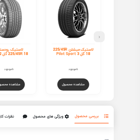
‹
لاستیک میشلن 225/45R
لاستیک رودستون
ل
225/45R 18 گل CP672
18 گل N FERA SU1
ناموجود
ناموجود
ناموجود
هده محصول
مشاهده محصول
مشاهده محص
بررسی محصول
ویژگی های محصول
نظرات کار