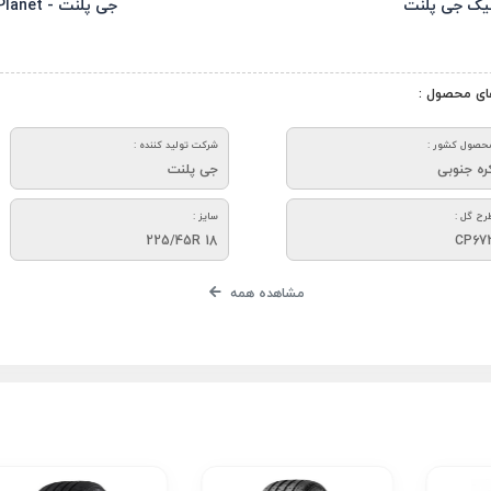
یک جی پلنت
جی پلنت - J Planet
ای محصول :
حصول کشور :
شرکت تولید کننده :
ره جنوبی
جی پلنت
رح گل :
سایز :
225/45R 18
CP67
مشاهده همه