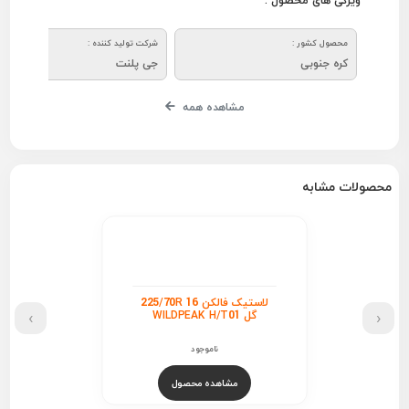
ویژگی های محصول :
محصول کشور :
شرکت تولید کننده :
کره جنوبی
جی پلنت
مشاهده همه
محصولات مشابه
لاستیک فالکن 225/70R 16
›
‹
گل WILDPEAK H/T01
ناموجود
مشاهده محصول