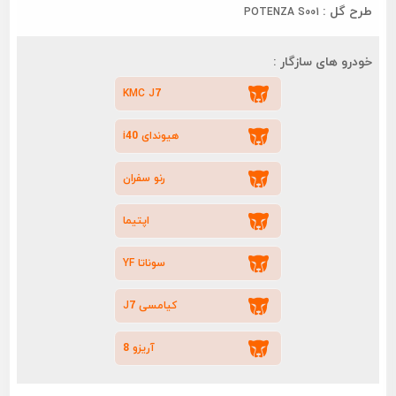
طرح گل :
POTENZA S001
خودرو های سازگار :
KMC J7
هیوندای i40
رنو سفران
اپتیما
سوناتا YF
کیامسی J7
آریزو 8