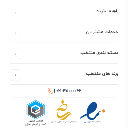
راهنما خرید
خدمات مشتریان
دسته بندی منتخب
برند های منتخب
021-35000042 |