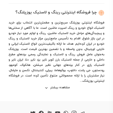
چرا فروشگاه اینترنتی رینگ و لاستیک یوزپلنگ؟
فروشگاه اینترنتی یوزپلنگ سریع‌ترین و مطمئن‌ترین انتخاب برای خرید
لاستیک انواع خودرو و رینگ اسپرت ماشین است. ما با آگاهی از سختی‌ها
و پیچیدگی‌های مراحل خرید لاستیک ماشین، رینگ و لوازم مورد نیاز خودرو
در این بازار شلوغ، اقدام به تأسیس جامع‌ترین مرکز خرید لاستیک و رینگ
خودرو در ایران کرده‌ایم. هدف ما ارائه باکیفیت‌ترین انواع لاستیک ایرانی و
خارجی اورجینال، بدون واسطه و با تضمین بهترین قیمت است. یوزپلنگ
به‌عنوان عامل فروش رینگ و لاستیک و نمایندگی رسمی برندهای مطرح
داخلی و خارجی از جمله لاستیک بارز، کویر تایر، یزد تایر، دنا، ایران تایر و
لاستیک رازی در کنار برندهای جهانی نظیر میشلن، هانکوک، کومهو،
رودستون، جی پلنت، دانلوپ، یوکوهاما، پیرلی، کنتیننتال، نکسن و مارشال،
نیاز مشتریان را با ارائه محصولاتی متنوع تأمین کرده است. در فروشگاه
اینترنتی یوزپلنگ،...
مشاهده بیشتر