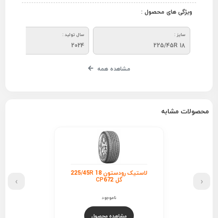
ویژگی های محصول :
سایز :
سال تولید :
2024
225/45R 18
مشاهده همه
محصولات مشابه
لاستیک رودستون 225/45R 18
›
‹
گل CP672
ناموجود
مشاهده محصول