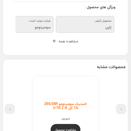
ویژگی های محصول :
محصول کشور :
شرکت تولید کننده :
ژاپن
سومیتومو
مشاهده همه
محصولات مشابه
لاستیک سومیتومو 255/35R
›
‹
19 گل HTR Z III
ناموجود
مشاهده محصول