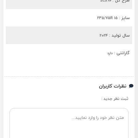
طرح گل :
SC890
سایز :
235/75R 15
سال تولید :
2024
گارانتی :
دارد
نظرات کاربران
ثبت نظر جدید :