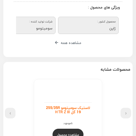
ویژگی های محصول :
محصول کشور :
شرکت تولید کننده :
ژاپن
سومیتومو
مشاهده همه
محصولات مشابه
لاستیک سومیتومو 255/35R
›
‹
19 گل HTR Z III
ناموجود
مشاهده محصول