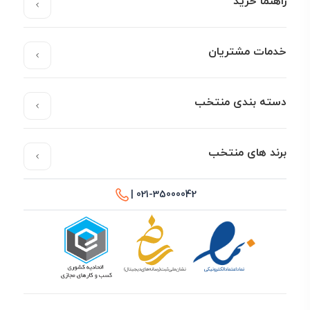
راهنما خرید
خدمات مشتریان
دسته بندی منتخب
برند های منتخب
021-35000042 |