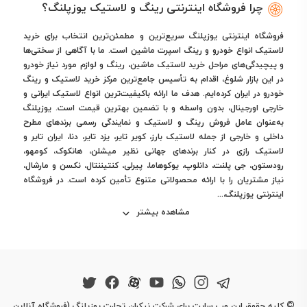
چرا فروشگاه اینترنتی رینگ و لاستیک یوزپلنگ؟
فروشگاه اینترنتی یوزپلنگ سریع‌ترین و مطمئن‌ترین انتخاب برای خرید
لاستیک انواع خودرو و رینگ اسپرت ماشین است. ما با آگاهی از سختی‌ها
و پیچیدگی‌های مراحل خرید لاستیک ماشین، رینگ و لوازم مورد نیاز خودرو
در این بازار شلوغ، اقدام به تأسیس جامع‌ترین مرکز خرید لاستیک و رینگ
خودرو در ایران کرده‌ایم. هدف ما ارائه باکیفیت‌ترین انواع لاستیک ایرانی و
خارجی اورجینال، بدون واسطه و با تضمین بهترین قیمت است. یوزپلنگ
به‌عنوان عامل فروش رینگ و لاستیک و نمایندگی رسمی برندهای مطرح
داخلی و خارجی از جمله لاستیک بارز، کویر تایر، یزد تایر، دنا، ایران تایر و
لاستیک رازی در کنار برندهای جهانی نظیر میشلن، هانکوک، کومهو،
رودستون، جی پلنت، دانلوپ، یوکوهاما، پیرلی، کنتیننتال، نکسن و مارشال،
نیاز مشتریان را با ارائه محصولاتی متنوع تأمین کرده است. در فروشگاه
اینترنتی یوزپلنگ،...
مشاهده بیشتر
©
کلیه حقوق این وب سایت برای شرکت نیکران تجارت یوزپلنگ (فروشگاه آنلاین