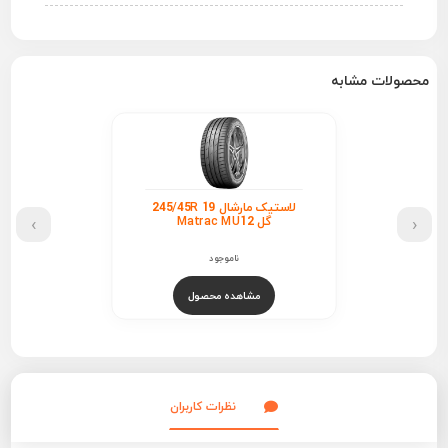
محصولات مشابه
لاستیک سومیتومو 255/35R
›
‹
19 گل HTR Z III
ناموجود
مشاهده محصول
نظرات کاربران