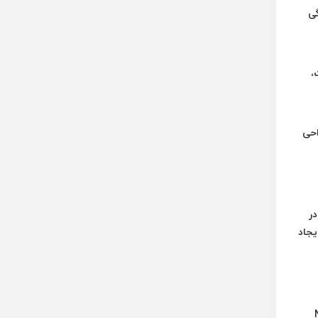
گی
،
لاستیک رودستون 185/65R 14 گل N5000 Plus با طراحی
در
یجاد
N5