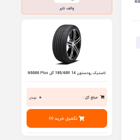
والف تایر
لاستیک رودستون 185/65R 14 گل N5000 Plus
0
مبلغ کل :
تومان
تکمیل خرید
(0)