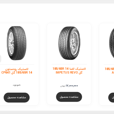
لاستیک آچیلس 65R
14 گل 122
ناموجود
مشاهده محصول
 لاسا 185/65R 14
لاستیک رودستون
185/65R 14 گل CP641
ناموجود
ومان
ول
مشاهده محصول