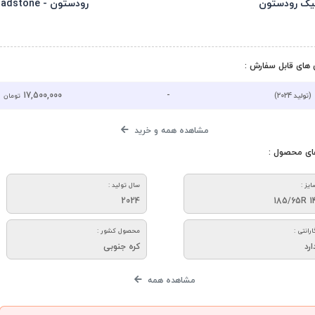
یک رودستون
رودستون - Roadstone
های قابل سفارش :
17,500,000
-
(تولید 2024)
تومان
مشاهده همه و خرید
ای محصول :
ایز :
سال تولید :
2024
185/65R 1
ارانتی :
محصول کشور :
ارد
کره جنوبی
مشاهده همه