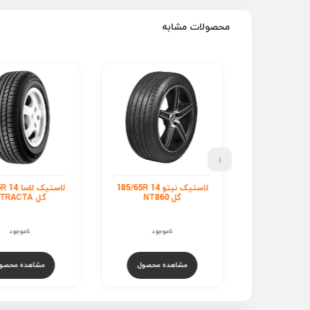
محصولات مشابه
‹
لاستیک
لاستیک نیتو 185/65R 14
لاستیک لاسا 185/65R 14
گل IMPETUS REVO
NT8
گل ATRACTA
ناموجود
ناموجود
17,000,000
ت
مشاهده محص
هده محصول
مشاهده محصول