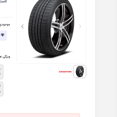
لاست
موجودی 
ویژگی ه
س
4
گ
د