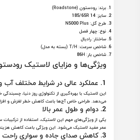
برند:
رودستون (Roadstone)
سایز:
185/65R 14
طرح گل:
N5000 Plus
نوع:
چهار فصل
ساختار:
رادیال
شاخص سرعت:
T/H (بسته به مدل)
شاخص بار:
86H
ویژگی‌ها و مزایای لاستیک رودستون 185/65R 14 گل 0 Plus
1. عملکرد عالی در شرایط مختلف آب و هوایی
این لاستیک با بهره‌گیری از تکنولوژی روز دنیا، چسبندگی 
می‌دهد. طراحی خاص آج‌ها باعث کاهش خطر لغزش و افزای
2. دوام و طول عمر بالا
یکی از ویژگی‌های مهم این لاستیک، استفاده از ترکیب
عمر مفید لاستیک می‌شود. این ویژگی باعث کاهش هزینه
3. کاهش صدای جاده و سواری راحت