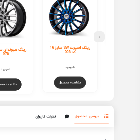
‹
رینگ اسپرت SW سایز 16
رینگ هیوندای سایز 16 کد
د 908
976
16 اینچ کد 030
ناموجود
ناموجود
ناموجود
هده محصول
مشاهده محصول
مشاهده محص
بررسی محصول
نظرات کاربران