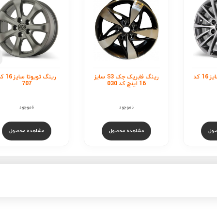
رینگ ا
کد 702
ناموجود
مشاهده محصول
رینگ فابریک جک S3 سایز
رینگ تویوتا سایز 16 کد
707
ناموجود
ول
مشاهده محصول