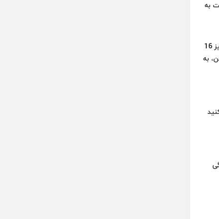
ت به
رینگ‌های اسپرت به دلیل کاهش وزن، عملکرد بهتری را در مقایسه با رینگ‌های فولادی یا سنگین‌تر ارائه می‌دهند. رینگ اسپرت SW سایز 16
ن، به
نید
گی