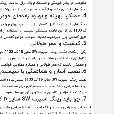
مقاومت در برابر خوردگی و استحکام بالا، برای ساخت رینگ‌
رینگ‌های فولادی دارند و از آسیب‌های ناشی از تغییرات دم
4.
عملکرد بهینه و بهبود راندمان خودر
کد 1133 نیز از این قاعده مستثنی نیست. با استفاده
دلیل کاهش وزن غیرمفید، مصرف سوخت خودرو کاهش می‌یابد
5.
کیفیت و عمر طولانی
یکی از
تکنولوژی پیشرفته در ساخت، در برابر ضربه، سایش و عوامل
و مطمئن باشید که عمر طولانی و عملکرد مطلوبی خواهند
6.
نصب آسان و هماهنگی با سیستم ت
نصب رینگ اسپرت SW سای
رینگ‌ها طراحی شده‌اند تا با سیستم‌های ترمز مختلف هماه
می‌توانید از مزایای ظاهری و عملکردی آن بهره‌مند شوید.
7.
چرا باید رینگ اسپرت SW سایز 16 کد 1133 را انتخاب کنید؟
زیبایی و طراحی جذاب:
رینگ اسپرت SW با طراحی منحصر به فرد خود، ظاهری اسپرت و لوکس به خودرو شما می‌دهد.
جنس با کیفیت:
آلیاژ آلومینیوم باعث می‌شود که رینگ‌ها