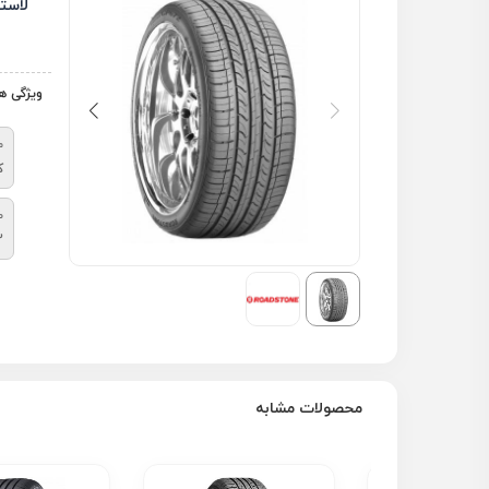
لاست
ویژگی ه
م
ک
ط
2
محصولات مشابه