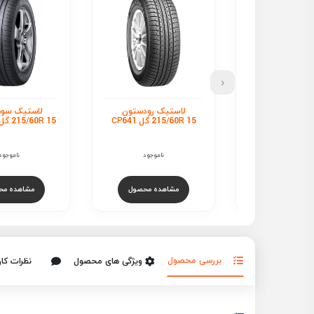
‹
لاستیک کاپسن 215/60R
لاستیک رودستون
لاستیک سومی
 گل ComfortMax AS
215/60R 15 گل CP641
215/60R 15 گل HTR 900
H202
س بگیرید
ناموجود
ناموجود
هده محصول
مشاهده محصول
مشاهده مح
بررسی محصول
ویژگی های محصول
نظرات کار