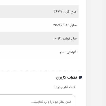
طرح گل :
CP672
سایز :
215/60R 15
سال تولید :
2024
گارانتی :
دارد
نظرات کاربران
ثبت نظر جدید :