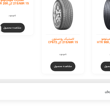
تومو
لاستیک رودستون
لاستیک سومیتومو
215/60R 15 گل CP672
215/60R 15 گل HTR 200
ناموجود
ناموجود
صول
مشاهده محصول
مشاهده محصول
بران