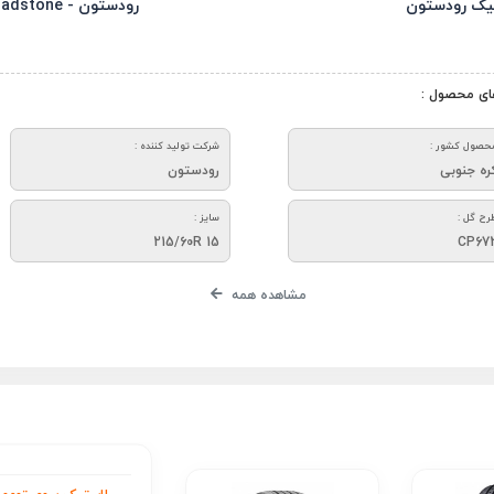
یک رودستون
رودستون - Roadstone
ای محصول :
حصول کشور :
شرکت تولید کننده :
ره جنوبی
رودستون
رح گل :
سایز :
215/60R 15
CP67
مشاهده همه