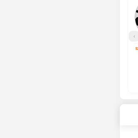
گ اسپرت BBS سایز 18
رینگ اسپرت SW سایز 18
رینگ بی ام و سایز 18 کد
کد 991
386
ناموجود
ناموجود
›
مشاهده محصول
مشاهده محصول