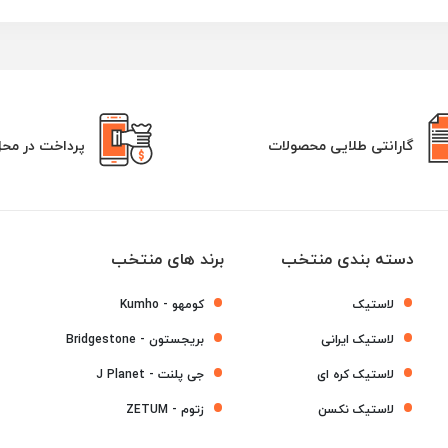
گارانتی طلایی محصولات
پرداخت در مح
دسته بندی منتخب
برند های منتخب
لاستیک
کومهو - Kumho
لاستیک ایرانی
بریجستون - Bridgestone
لاستیک کره ای
جی پلنت - J Planet
لاستیک نکسن
زتوم - ZETUM