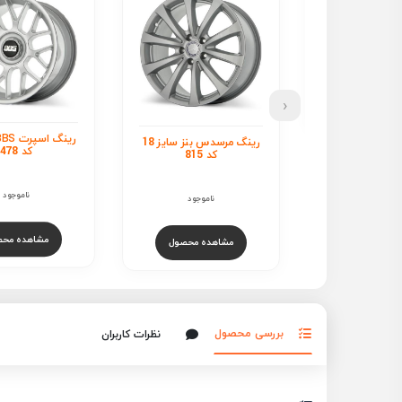
‹
رینگ اسپرت BBS سایز 18
رینگ مرسدس بنز سایز 18
کد 478
د 815
کد 274
ناموجود
ناموجود
ناموجود
مشاهده محصول
هده محصول
مشاهده محص
بررسی محصول
نظرات کاربران