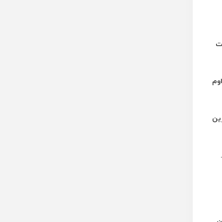
ت
اوم
ین
ان