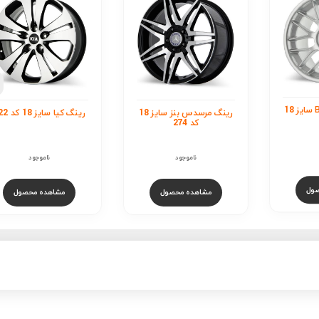
رین
کد 956
ناموجود
مشاهده محصول
رینگ مرسدس بنز سایز 18
رینگ کیا سایز 18 کد 522
ناموجود
ول
مشاهده محصول