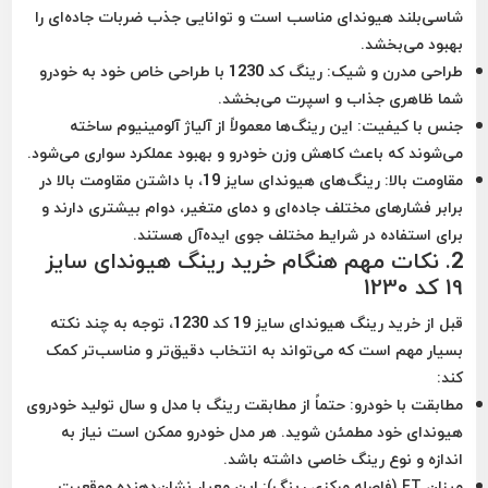
شاسی‌بلند هیوندای مناسب است و توانایی جذب ضربات جاده‌ای را
بهبود می‌بخشد.
طراحی مدرن و شیک
: رینگ کد 1230 با طراحی خاص خود به خودرو
شما ظاهری جذاب و اسپرت می‌بخشد.
جنس با کیفیت
: این رینگ‌ها معمولاً از آلیاژ آلومینیوم ساخته
می‌شوند که باعث کاهش وزن خودرو و بهبود عملکرد سواری می‌شود.
مقاومت بالا
: رینگ‌های هیوندای سایز 19، با داشتن مقاومت بالا در
برابر فشارهای مختلف جاده‌ای و دمای متغیر، دوام بیشتری دارند و
برای استفاده در شرایط مختلف جوی ایده‌آل هستند.
2.
نکات مهم هنگام خرید رینگ هیوندای سایز
19 کد 1230
قبل از خرید رینگ هیوندای سایز 19 کد 1230، توجه به چند نکته
بسیار مهم است که می‌تواند به انتخاب دقیق‌تر و مناسب‌تر کمک
کند:
مطابقت با خودرو
: حتماً از مطابقت رینگ با مدل و سال تولید خودروی
هیوندای خود مطمئن شوید. هر مدل خودرو ممکن است نیاز به
اندازه و نوع رینگ خاصی داشته باشد.
میزان ET (فاصله مرکزی رینگ)
: این معیار نشان‌دهنده موقعیت