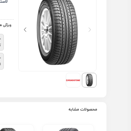
لاست
ویژگی ه
م
ک
ط
1
محصولات مشابه