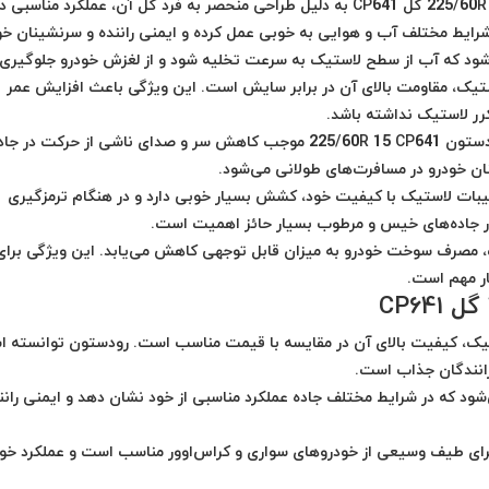
لاستیک رودستون 225/60R 15 گل CP641 به دلیل طراحی منحصر به فرد گل آن، عملکرد مناسبی د
رایط مختلف آب و هوایی به خوبی عمل کرده و ایمنی راننده و سرنشینان خو
‌شود که آب از سطح لاستیک به سرعت تخلیه شود و از لغزش خودرو جلوگیری 
تیک، مقاومت بالای آن در برابر سایش است. این ویژگی باعث افزایش عمر
رر لاستیک نداشته باشد.
طراحی ویژه گل لاستیک رودستون 225/60R 15 CP641 موجب کاهش سر و صدای ناشی از حرکت در جا
ان خودرو در مسافرت‌های طولانی می‌شود.
یبات لاستیک با کیفیت خود، کشش بسیار خوبی دارد و در هنگام ترمزگیری
 در جاده‌های خیس و مرطوب بسیار حائز اهمیت است.
، مصرف سوخت خودرو به میزان قابل توجهی کاهش می‌یابد. این ویژگی برای
ار مهم است.
تیک، کیفیت بالای آن در مقایسه با قیمت مناسب است. رودستون توانسته 
رانندگان جذاب است.
د که در شرایط مختلف جاده عملکرد مناسبی از خود نشان دهد و ایمنی رانند
ای طیف وسیعی از خودروهای سواری و کراس‌اوور مناسب است و عملکرد خوب