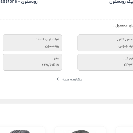
یک رودستون
رودستون - Roadstone
ای محصول :
حصول کشور :
شرکت تولید کننده :
ره جنوبی
رودستون
رح گل :
سایز :
225/60R15
CP64
مشاهده همه