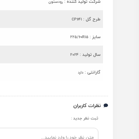
شرکت تولید کننده :
رودستون
طرح گل :
CP641
سایز :
225/60R15
سال تولید :
2024
گارانتی :
دارد
نظرات کاربران
ثبت نظر جدید :