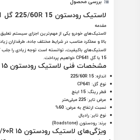
بررسی محصول
لاستیک رودستون 225/60R 15 گل CP641: بررسی کامل و مزایا
مقدمه
لاستیک‌های خودرو یکی از مهم‌ترین اجزای سیستم تعلیق و
بالا و عملکرد مناسب در شرایط مختلف جاده، طرفداران زیادی
15 با گل CP641 خواهیم پرداخت.
مشخصات فنی لاستیک رودستون 225/60R 15 گل CP641
اندازه:
225/60R 15
نوع گل:
CP641
قطر رینگ:
15 اینچ
عرض تایر:
225 میلی‌متر
نسبت ارتفاع به عرض:
60%
نوع تایر:
رادیال
برند:
رودستون (Roadstone)
ویژگی‌های لاستیک رودستون 225/60R 15 گل CP641