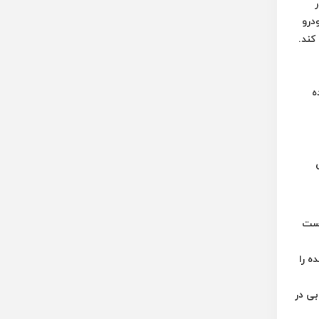
ر
درو
کند.
ده
است
ه را
ی در