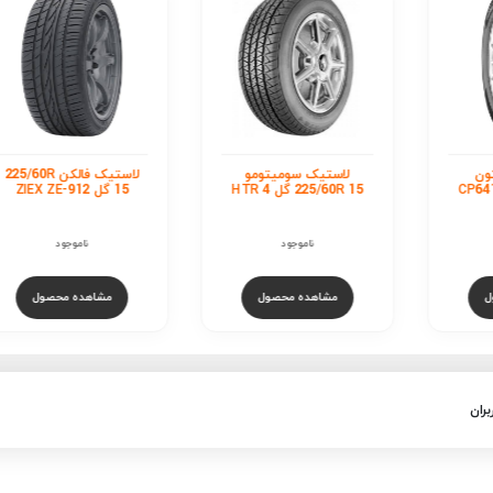
تومو
لاستیک فالکن 225/60R
لاستیک رودستون
15 گل ZIEX ZE-912
225/60R 15 گل CP641
ناموجود
ناموجود
صول
مشاهده محصول
مشاهده محصول
بران