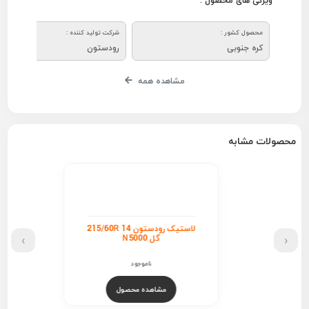
ویژگی های محصول :
محصول کشور :
شرکت تولید کننده :
کره جنوبی
رودستون
مشاهده همه
محصولات مشابه
لاستیک رودستون 215/60R 14
›
‹
گل N5000
ناموجود
مشاهده محصول