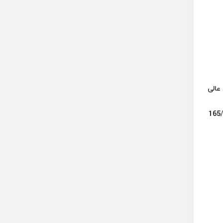
د عالی
165