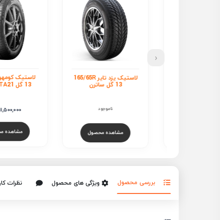
‹
ل
لاستیک تاندر 165/65R 13
لاستیک یزد تایر 165/65R
13 گل SOLUS TA21
13 گل ساترن
ناموجود
ناموجود
11,500,000
تو
مشاهده محص
هده محصول
مشاهده محصول
بررسی محصول
ویژگی های محصول
نظرات کار