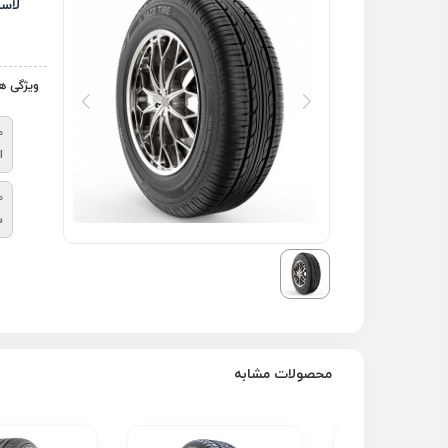
لاست
ویژگی ه
م
ا
ط
س
محصولات مشابه