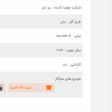
شرکت تولید کننده :
یزد تایر
طرح گل :
سان
سایز :
165/65R 13
سال تولید :
2024
گارانتی :
دارد
خودرو های سازگار :
سایپا 151 (لاینر)