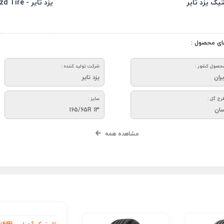
یک یزد تایر
یزد تایر - Yazd Tire
ای محصول :
حصول کشور :
شرکت تولید کننده :
یران
یزد تایر
رح گل :
سایز :
ان
165/65R 13
مشاهده همه