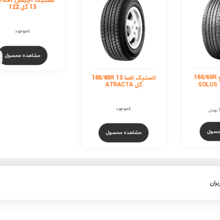
استیک کومهو 165/65R
لاستیک لاسا 165/65R 13
لاستیک آچیلس 65R
گل ATRACTA
13 گل 122
ناموجود
ناموجود
مان
ول
مشاهده محصول
مشاهده محصول
بران