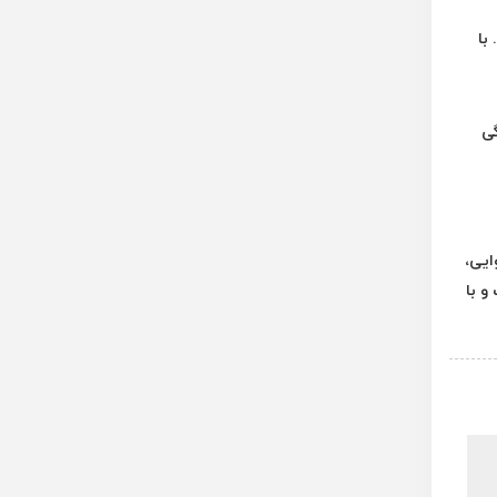
با
گی
ایی،
و با