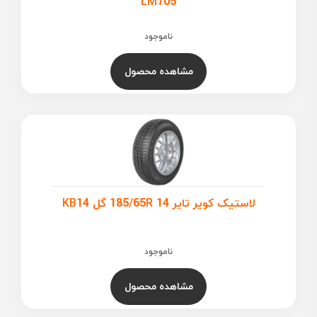
LM705
ناموجود
مشاهده محصول
لاستیک کویر تایر 185/65R 14 گل KB14
ناموجود
مشاهده محصول