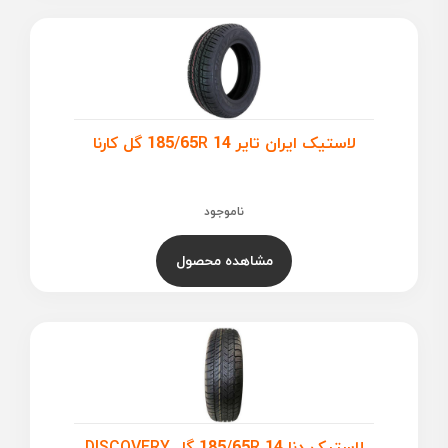
لاستیک ایران تایر 185/65R 14 گل کارنا
ناموجود
مشاهده محصول
لاستیک دنا 185/65R 14 گل DISCOVERY