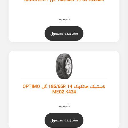
ناموجود
مشاهده محصول
لاستیک هانکوک 185/65R 14 گل OPTIMO
ME02 K424
ناموجود
مشاهده محصول