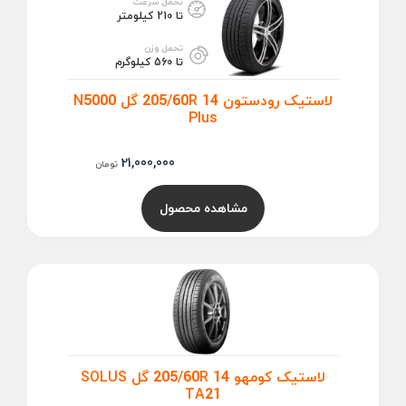
تحمل سرعت
تا 210 کیلومتر
تحمل وزن
تا 560 کیلوگرم
لاستیک رودستون 205/60R 14 گل N5000
Plus
21,000,000
تومان
مشاهده محصول
لاستیک کومهو 205/60R 14 گل SOLUS
TA21