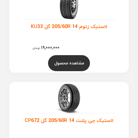
لاستیک زتوم 205/60R 14 گل KU33
19,000,000
تومان
مشاهده محصول
لاستیک جی پلنت 205/60R 14 گل CP672