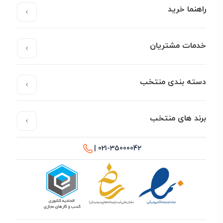
راهنما خرید
خدمات مشتریان
دسته بندی منتخب
برند های منتخب
021-35000042 |