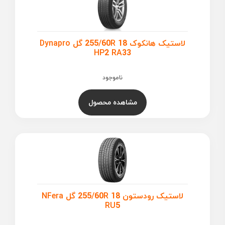
لاستیک هانکوک 255/60R 18 گل Dynapro
HP2 RA33
ناموجود
مشاهده محصول
لاستیک رودستون 255/60R 18 گل NFera
RU5