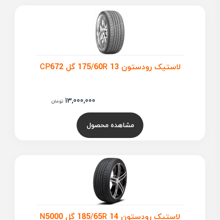
لاستیک رودستون 175/60R 13 گل CP672
13,000,000
تومان
مشاهده محصول
لاستیک رودستون 185/65R 14 گل N5000