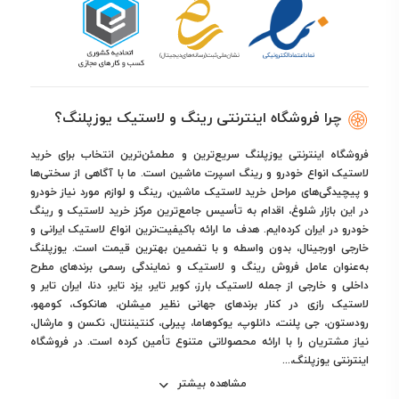
سری
N’Blue HD Plus
گزینه‌ای اقتصادی و مناسب برای
رانندگی شهری است.
شاسی‌بلند و کراس‌اوور
مدل‌هایی مانند
Roadstone N’Fera RU5
با دیواره تقویت‌شده
و چسبندگی بالا در سرعت‌های بالا عملکرد عالی دارند.
چرا فروشگاه اینترنتی رینگ و لاستیک یوزپلنگ؟
فروشگاه اینترنتی یوزپلنگ سریع‌ترین و مطمئن‌ترین انتخاب برای خرید
کیفیت ساخت و دوام لاستیک‌های رودستون
لاستیک انواع خودرو و رینگ اسپرت ماشین است. ما با آگاهی از سختی‌ها
و پیچیدگی‌های مراحل خرید لاستیک ماشین، رینگ و لوازم مورد نیاز خودرو
ترکیب سیلیکا در آج لاستیک:
افزایش سطح تماس با جاده و
در این بازار شلوغ، اقدام به تأسیس جامع‌ترین مرکز خرید لاستیک و رینگ
خودرو در ایران کرده‌ایم. هدف ما ارائه باکیفیت‌ترین انواع لاستیک ایرانی و
کاهش مصرف سوخت
خارجی اورجینال، بدون واسطه و با تضمین بهترین قیمت است. یوزپلنگ
طرح آج متقارن:
جلوگیری از سایش غیرطبیعی و افزایش عمر
به‌عنوان عامل فروش رینگ و لاستیک و نمایندگی رسمی برندهای مطرح
مفید تایر
داخلی و خارجی از جمله لاستیک بارز، کویر تایر، یزد تایر، دنا، ایران تایر و
عملکرد پایدار در جاده‌های خیس و طولانی
لاستیک رازی در کنار برندهای جهانی نظیر میشلن، هانکوک، کومهو،
رودستون، جی پلنت، دانلوپ، یوکوهاما، پیرلی، کنتیننتال، نکسن و مارشال،
نیاز مشتریان را با ارائه محصولاتی متنوع تأمین کرده است. در فروشگاه
مزایای خرید لاستیک رودستون از یوزپلنگ
اینترنتی یوزپلنگ،...
مشاهده بیشتر