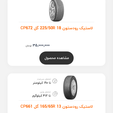
لاستیک رودستون 225/50R 18 گل CP672
35,000,000
تومان
مشاهده محصول
تحمل سرعت
تا 190 کیلومتر
تحمل وزن
تا 412 کیلوگرم
لاستیک رودستون 165/65R 13 گل CP661