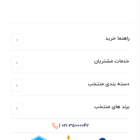
Plus
9,900,000
195/65R15
N’Blue HD
Plus
راهنما خرید
14,200,000
225/45R17
N’Fera RU5
13,100,000
205/55R16
Eurovis HP
خدمات مشتریان
16,800,000
215/60R16
CP672
دسته بندی منتخب
توجه: قیمت‌ها تقریبی هستند و بسته به
نوسانات نرخ ارز
و
موجودی انبار ممکن است تغییر کنند.
برند های منتخب
راهنمای انتخاب بهترین لاستیک رودستون
021-35000042 |
خودروهای شهری (پراید، پژو ۲۰۶، تیبا، سمند)