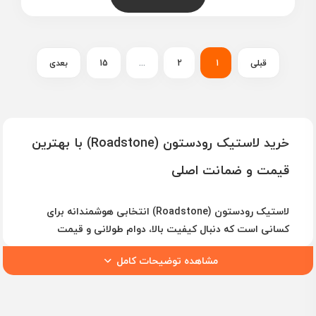
قبلی
1
2
...
15
بعدی
خرید لاستیک رودستون (Roadstone) با بهترین
قیمت و ضمانت اصلی
لاستیک رودستون (Roadstone)
انتخابی هوشمندانه برای
کسانی است که دنبال
کیفیت بالا، دوام طولانی و قیمت
مناسب
هستند. این برند کره‌ای زیرمجموعه شرکت
Nexen Tire
مشاهده توضیحات کامل
است و تایرهای آن به دلیل
چسبندگی عالی، سواری نرم و
عملکرد پایدار در جاده‌های خشک و خیس
شهرت جهانی دارند.
در فروشگاه اینترنتی یوزپلنگ، شما می‌توانید
خرید اینترنتی