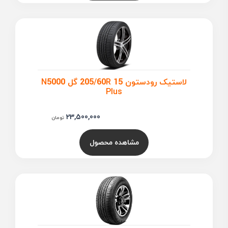
لاستیک رودستون 205/60R 15 گل N5000
Plus
23,500,000
تومان
مشاهده محصول