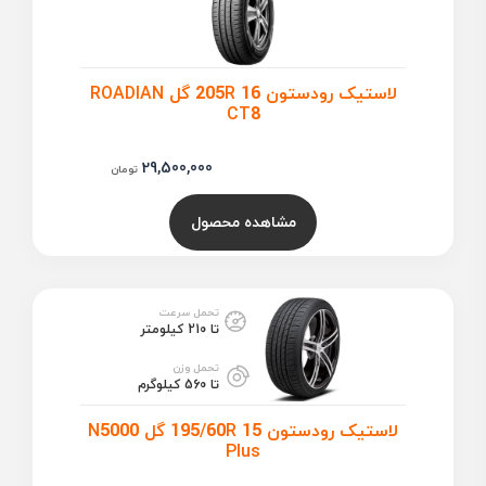
لاستیک رودستون 205R 16 گل ROADIAN
CT8
29,500,000
تومان
مشاهده محصول
تحمل سرعت
تا 210 کیلومتر
تحمل وزن
تا 560 کیلوگرم
لاستیک رودستون 195/60R 15 گل N5000
Plus